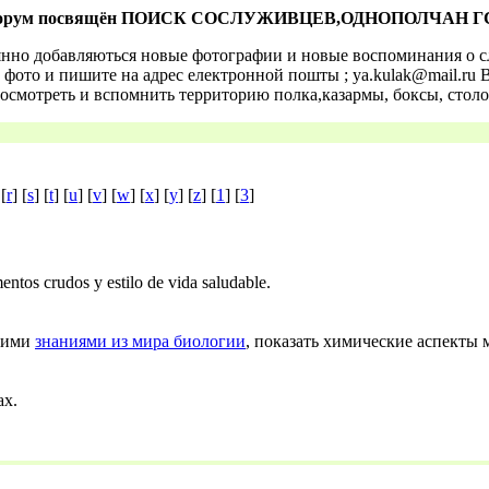
. Форум посвящён ПОИСК СОСЛУЖИВЦЕВ,ОДНОПОЛЧАН ГСВГ, в
остоянно добавляються новые фотографии и новые воспоминания 
фото и пишите на адрес електронной пошты ; ya.kulak@mail.ru В
осмотреть и вспомнить территорию полка,казармы, боксы, столо
 [
r
] [
s
] [
t
] [
u
] [
v
] [
w
] [
x
] [
y
] [
z
] [
1
] [
3
]
ntos crudos y estilo de vida saludable.
ющими
знаниями из мира биологии
, показать химические аспекты 
ах.