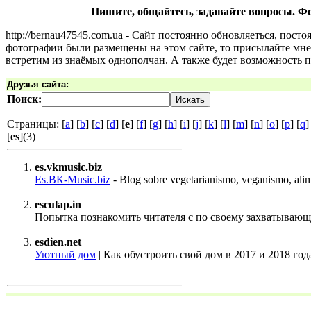
Пишите, общайтесь, задавайте вопросы
http://bernau47545.com.ua - Сайт постоянно обновляеться, п
фотографии были размещены на этом сайте, то присылайте мне 
встретим из знаёмых однополчан. А также будет возможность п
Друзья сайта:
Поиск:
Страницы: [
a
] [
b
] [
c
] [
d
] [
e
] [
f
] [
g
] [
h
] [
i
] [
j
] [
k
] [
l
] [
m
] [
n
] [
o
] [
p
] [
q
]
[
es
](3)
es.vkmusic.biz
Es.ВК-Music.biz
- Blog sobre vegetarianismo, veganismo, alime
esculap.in
Попытка познакомить читателя с по своему захватыва
esdien.net
Уютный дом
| Как обустроить свой дом в 2017 и 2018 год